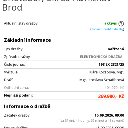
Brod
Aktuální stav dražby:
aktivní
(
)
zobrazit průběh dražby
Základní informace
Typ dražby:
nařízená
Způsob dražby:
ELEKTRONICKÁ DRAŽBA
Číslo jednací:
198 EX 2821/25
Vyřizuje:
Klára Kocábová, Mgr.
Draží:
Mgr. Jaroslava Schafferová
Odhadní cena:
404.970,- Kč
Nejnižší podání:
269.980,- Kč
Informace o dražbě
Začátek dražby:
15.09.2026, 09:00
(za 37 dní, 4 hodiny, 39 minut a 45 sekund)
Konec dražby:
15.09.2026, 09:30