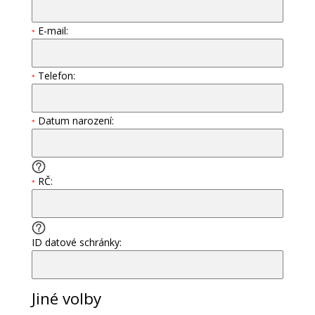
E-mail:
*
Telefon:
*
Datum narození:
*
RČ:
*
ID datové schránky:
Jiné volby